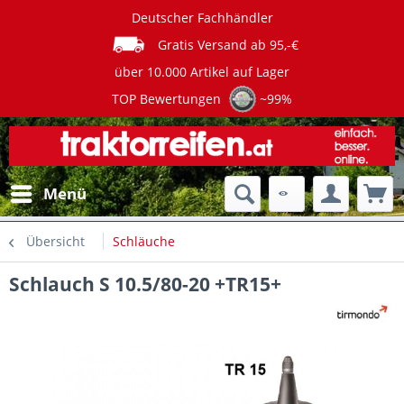
Deutscher Fachhändler
Gratis Versand ab 95,-€
über 10.000 Artikel auf Lager
TOP Bewertungen
~99%
Menü
Übersicht
Schläuche
Schlauch S 10.5/80-20 +TR15+