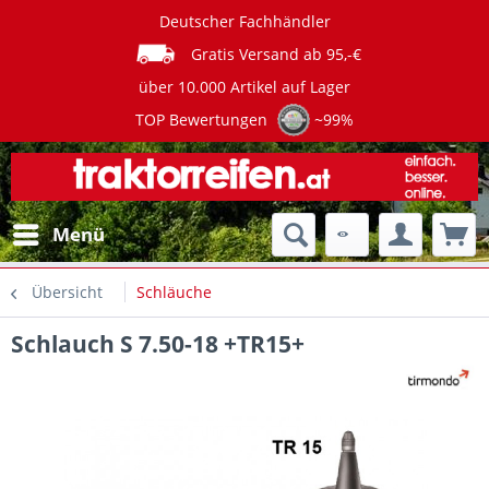
Deutscher Fachhändler
Gratis Versand ab 95,-€
über 10.000 Artikel auf Lager
TOP Bewertungen
~99%
Menü
Übersicht
Schläuche
Schlauch S 7.50-18 +TR15+