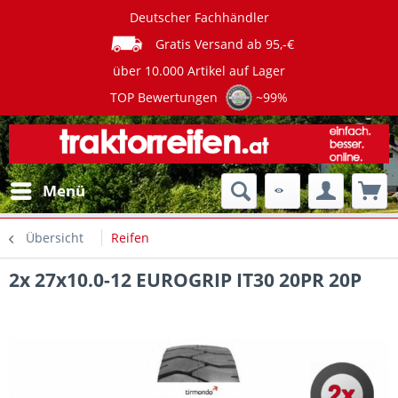
Deutscher Fachhändler
Gratis Versand ab 95,-€
über 10.000 Artikel auf Lager
TOP Bewertungen
~99%
Menü
Übersicht
Reifen
2x 27x10.0-12 EUROGRIP IT30 20PR 20P