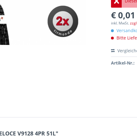
Dieser
€ 0,01
inkl. MwSt.
zzg
Versandko
Bitte Lief
Vergleic
Artikel-Nr.:
ELOCE V9128 4PR 51L"