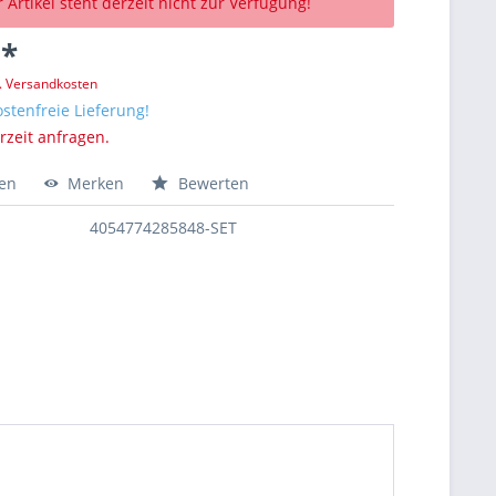
 Artikel steht derzeit nicht zur Verfügung!
 *
l. Versandkosten
stenfreie Lieferung!
erzeit anfragen.
hen
Merken
Bewerten
4054774285848-SET