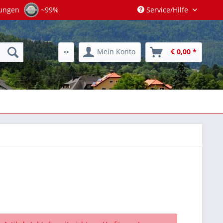
tungen
~99%
Service/Hilfe
Mein Konto
€ 0,00 *