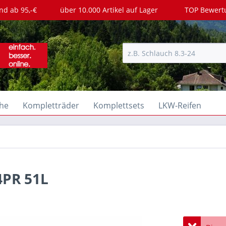
nd ab 95,-€
über 10.000 Artikel auf Lager
TOP Bewer
he
Kompletträder
Komplettsets
LKW-Reifen
4PR 51L