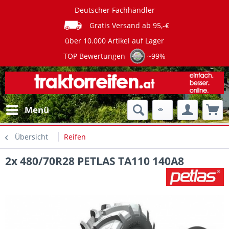
Deutscher Fachhändler
Gratis Versand ab 95,-€
über 10.000 Artikel auf Lager
TOP Bewertungen
~99%
Menü
Übersicht
Reifen
2x 480/70R28 PETLAS TA110 140A8