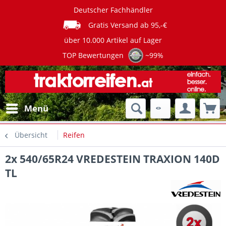
Deutscher Fachhändler
Gratis Versand ab 95,-€
über 10.000 Artikel auf Lager
TOP Bewertungen
~99%
Menü
Übersicht
Reifen
2x 540/65R24 VREDESTEIN TRAXION 140D
TL