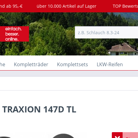
nd ab 95,-€
über 10.000 Artikel auf Lager
TOP Bewer
he
Kompletträder
Komplettsets
LKW-Reifen
N TRAXION 147D TL