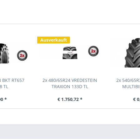
Ausverkauft
8 BKT RT657
2x 480/65R24 VREDESTEIN
2x 540/65R
8 TL
TRAXION 133D TL
MULTIBI
00 *
€ 1.750,72 *
€ 0