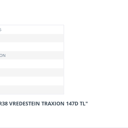
5
ION
5R38 VREDESTEIN TRAXION 147D TL"