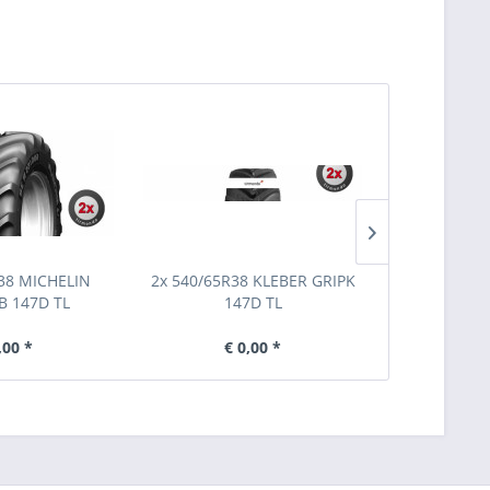
Ausverkauf
38 MICHELIN
2x 540/65R38 KLEBER GRIPK
2x 540/65R
B 147D TL
147D TL
TRAXIO
,00 *
€ 0,00 *
€ 2.