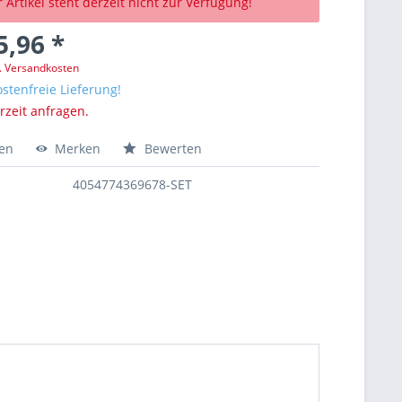
 Artikel steht derzeit nicht zur Verfügung!
5,96 *
l. Versandkosten
stenfreie Lieferung!
erzeit anfragen.
hen
Merken
Bewerten
4054774369678-SET