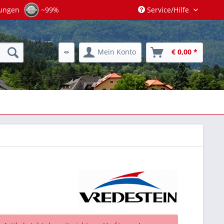
tungen
~99%
Service/Hilfe
Mein Konto
€ 0,00 *