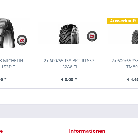
Ausverkauft
38 MICHELIN
2x 600/65R38 BKT RT657
2x 600/65R3
 153D TL
162A8 TL
TM80
00 *
€ 0,00 *
€ 4.6
ce
Informationen