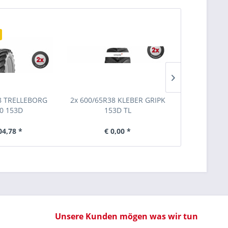
Ausverkauf
8 TRELLEBORG
2x 600/65R38 KLEBER GRIPK
2x 5.00-16 
0 153D
153D TL
04,78 *
€ 0,00 *
€ 1
Unsere Kunden mögen was wir tun