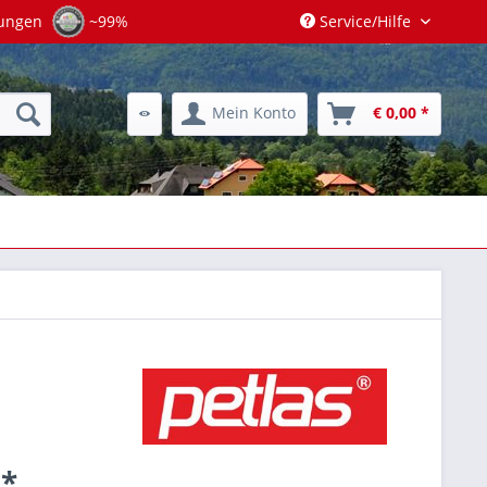
tungen
~99%
Service/Hilfe
Mein Konto
€ 0,00 *
 *