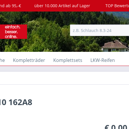
nd ab 95,-€
über 10.000 Artikel auf Lager
TOP Bewer
he
Kompletträder
Komplettsets
LKW-Reifen
10 162A8
€ 0,00