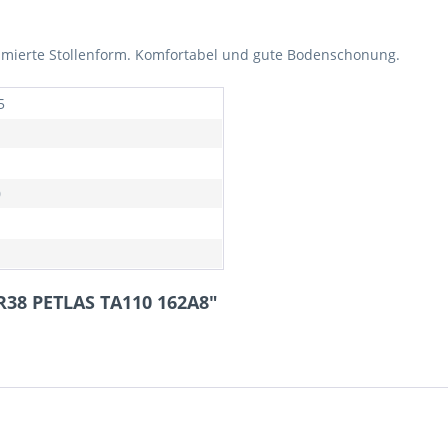
imierte Stollenform. Komfortabel und gute Bodenschonung.
5
0
R38 PETLAS TA110 162A8"